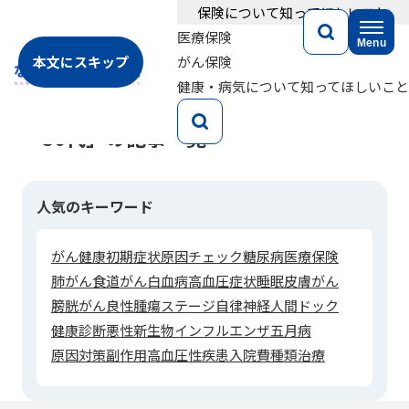
保険について知ってほしいこと
医療保険
Menu
本文にスキップ
がん保険
健康・病気について知ってほしいこと
Archive
「30代」の記事一覧
人気のキーワード
がん
健康
初期症状
原因
チェック
糖尿病
医療保険
肺がん
食道がん
白血病
高血圧
症状
睡眠
皮膚がん
膀胱がん
良性腫瘍
ステージ
自律神経
人間ドック
健康診断
悪性新生物
インフルエンザ
五月病
原因対策
副作用
高血圧性疾患
入院費
種類
治療
心筋梗塞
生活習慣病
甲状腺がん
子宮がん
検査
放射線治療
前立腺がん
大腸がん
入院保険
自覚症状