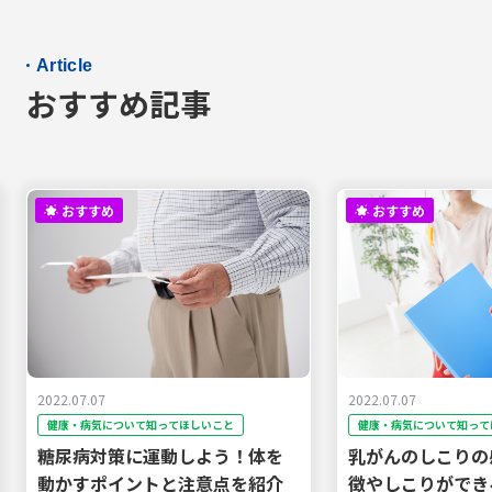
運動
高額療養費制度
上皮内新生物
子宮頸がん
予防
転移
肝硬変
腹水
合併症
乳がん
先進医療
Article
おすすめ記事
おすすめ
おすすめ
2022.07.07
2022.07.07
健康・病気について知ってほしいこと
健康・病気について知って
糖尿病対策に運動しよう！体を
乳がんのしこりの
動かすポイントと注意点を紹介
徴やしこりができ