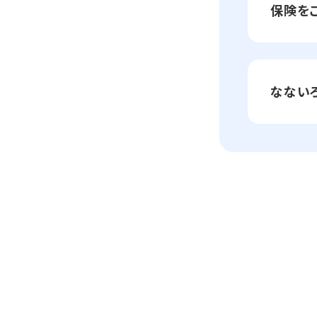
保険を
なない