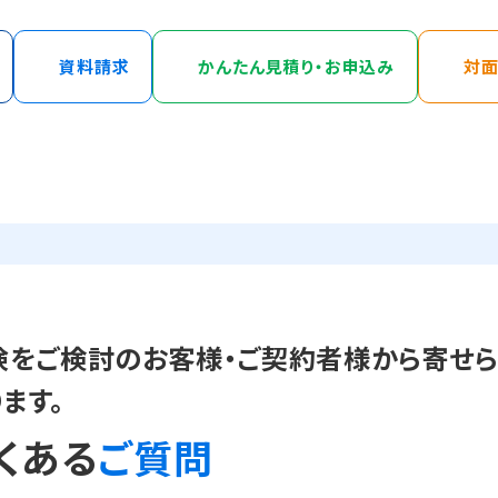
資料請求
かんたん見積り・
お申込み
対
通販専用お問い合わせ窓口
ご契約
インターネット申込みの方法を確認したい、TV
ご契
CMで見た商品の資料がほしい、保険加入の相
談をしたいなどご検討中のお客様
0120-7716-14
月~金(10:00~18:00)
※ 土曜日・日曜日・年末年始を除く
険をご検討のお客様・ご契約者様から寄せら
ます。
電話の内容はお客様からのご質問やご要望などを正確に把握するため、通話
くある
ご質問
さい。